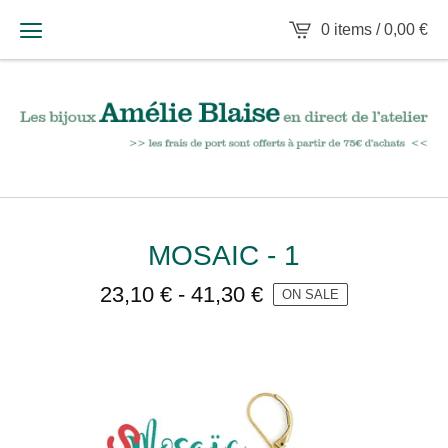
0 items /
0,00
€
MOSAIC - 1
23,10
€
-
41,30
€
ON SALE