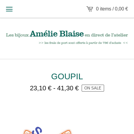
0 items /
0,00
€
GOUPIL
23,10
€
-
41,30
€
ON SALE